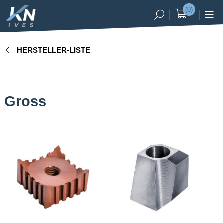
(0)
Registrierung
Anmelden
HERSTELLER-LISTE
SL
EN
DE
ALLE
MASCHINENMARKEN
Gross
Messer für
Kunststoff
Messer für
Recycling
Messer
für Holz
Messer für
Landwirtschaft