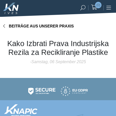
(0)
Registrierung
Anmelden
BEITRÄGE AUS UNSERER PRAXIS
SL
EN
DE
Kako Izbrati Prava Industrijska
ALLE
MASCHINENMARKEN
Rezila za Recikliranje Plastike
Messer für
-Samstag, 06 September 2025
Kunststoff
Messer für
Recycling
Messer
für Holz
Messer für
Landwirtschaft