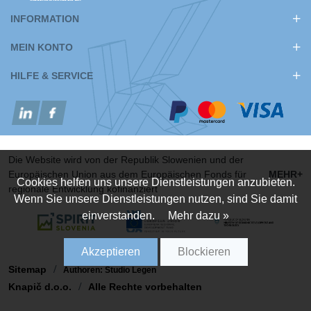
Messer für
INFORMATION
Metall
MEIN KONTO
Über uns
HILFE & SERVICE
Die Website wird von der Republik Slowenien und der
Europäischen Union aus dem Europäischen Fonds für
MEHR+
Cookies helfen uns unsere Dienstleistungen anzubieten.
regionale Entwicklung kofinanziert
Wenn Sie unsere Dienstleistungen nutzen, sind Sie damit
einverstanden.
Mehr dazu »
Akzeptieren
Blockieren
Sitemap
Authoren: Studio Legen
Knapič d.o.o.
Alle Rechte vorbehalten