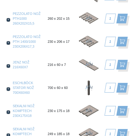
PEZZOLATO NOŽ
PTH1000
260 x 202 x 15
260X202X15,5
PEZZOLATO NOŽ
PTH 1400/1000
230 x 206 x 17
230X206X17,3
JENZ NOŽ
216 x 60 x 7
216X60X7
ESCHLBÖCK
STATOR NOŽ
700 x 60 x 60
700X60X60
SEKALNI NOŽ
KOMPTECH
230 x 175 x 18
230X175X18
SEKALNI NOŽ
KOMPTECH
249 x 185 x 18