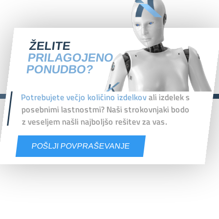
ŽELITE
PRILAGOJENO
PONUDBO?
Potrebujete večjo količino izdelkov
ali izdelek s
posebnimi lastnostmi? Naši strokovnjaki bodo
z veseljem našli najboljšo rešitev za vas.
POŠLJI POVPRAŠEVANJE