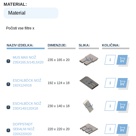
MATERIAL:
Počisti vse filtre x
NAZIV IZDELKA
:
DIMENZIJE
:
SLIKA
:
KOLIČINA
:
MUS MAX NOŽ
235 x 165 x 20
235X165,5/145,5X20
ESCHLBÖCK NOŽ
192 x 124 x 18
192X124X18
ESCHLBÖCK NOŽ
230 x 140 x 18
230X140/120X18
DOPPSTADT
SEKALNI NOŽ
220 x 220 x 20
220X220X20