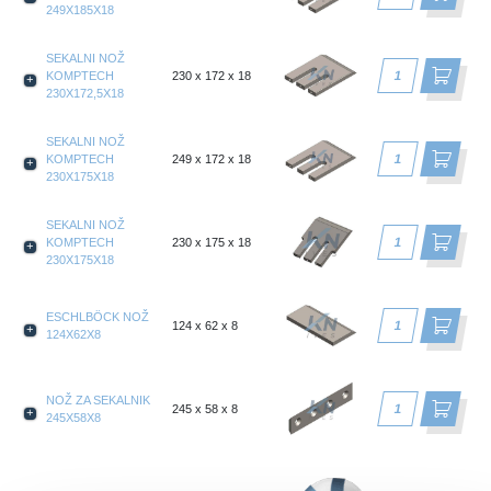
249X185X18
SEKALNI NOŽ
KOMPTECH
230 x 172 x 18
230X172,5X18
SEKALNI NOŽ
KOMPTECH
249 x 172 x 18
230X175X18
SEKALNI NOŽ
KOMPTECH
230 x 175 x 18
230X175X18
ESCHLBÖCK NOŽ
124 x 62 x 8
124X62X8
NOŽ ZA SEKALNIK
245 x 58 x 8
245X58X8