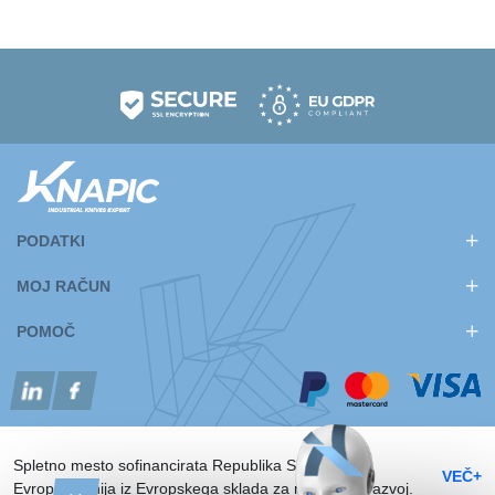
PODATKI
MOJ RAČUN
POMOČ
Spletno mesto sofinancirata Republika Slovenija in
VEČ+
Evropska unija iz Evropskega sklada za regionalni razvoj.