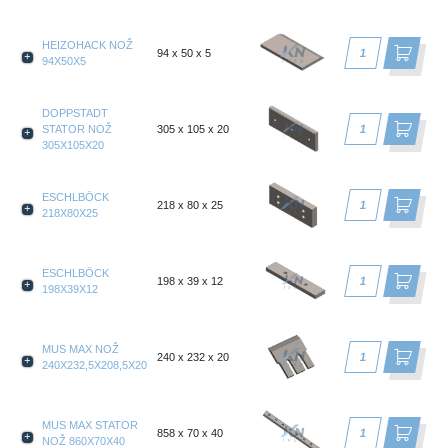
HEIZOHACK NOŽ
94 x 50 x 5
94X50X5
DOPPSTADT
STATOR NOŽ
305 x 105 x 20
305X105X20
ESCHLBÖCK
218 x 80 x 25
218X80X25
ESCHLBÖCK
198 x 39 x 12
198X39X12
MUS MAX NOŽ
240 x 232 x 20
240X232,5X208,5X20
MUS MAX STATOR
858 x 70 x 40
NOŽ 860X70X40