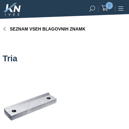
0
Registracija
Prijava
SEZNAM VSEH BLAGOVNIH ZNAMK
SL
EN
DE
Blagovne
znamke
Tria
strojev
Noži za
plastiko
Noži za
reciklažo
Noži za
les
Noži za
kmetijstvo