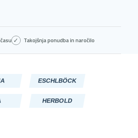
 času
Takojšnja ponudba in naročilo
MA
ESCHLBÖCK
A
HERBOLD