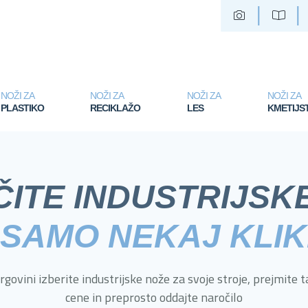
NOŽI ZA
NOŽI ZA
NOŽI ZA
NOŽI ZA
PLASTIKO
RECIKLAŽO
LES
KMETIJS
ITE INDUSTRIJSK
 SAMO NEKAJ KLIK
trgovini izberite industrijske nože za svoje stroje, prejmite 
cene in preprosto oddajte naročilo