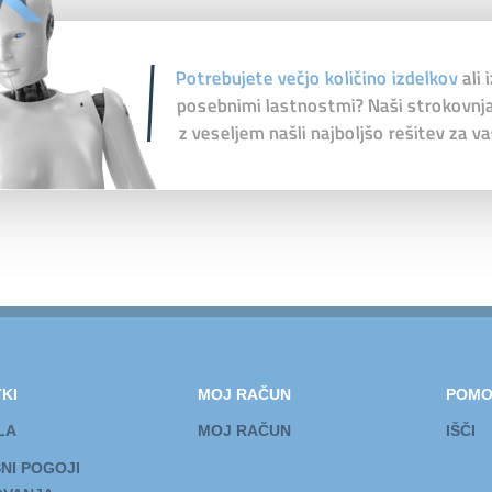
Potrebujete večjo količino izdelkov
ali 
posebnimi lastnostmi? Naši strokovnj
z veseljem našli najboljšo rešitev za va
KI
MOJ RAČUN
POM
LA
MOJ RAČUN
IŠČI
NI POGOJI