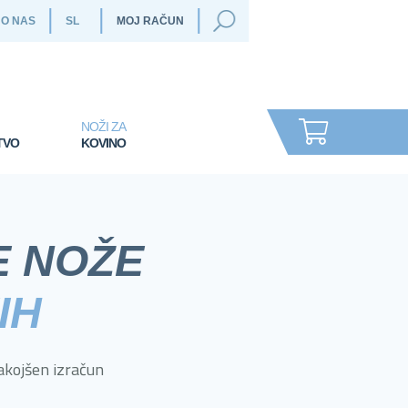
O NAS
MOJ RAČUN
NOŽI ZA
TVO
KOVINO
E NOŽE
IH
takojšen izračun