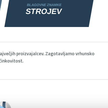
BLAGOVNE ZNAMKE
STROJEV
ajvečjih proizvajalcev. Zagotavljamo vrhunsko
činkovitost.