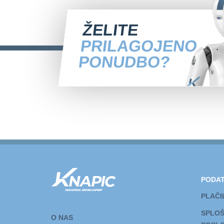
ŽELITE
PRILAGOJENO
PONUDBO?
PODAT
PLAČI
SPLOŠ
O NAS