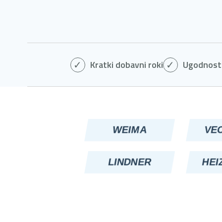
Kratki dobavni roki
Ugodnosti
WEIMA
VE
LINDNER
HEI