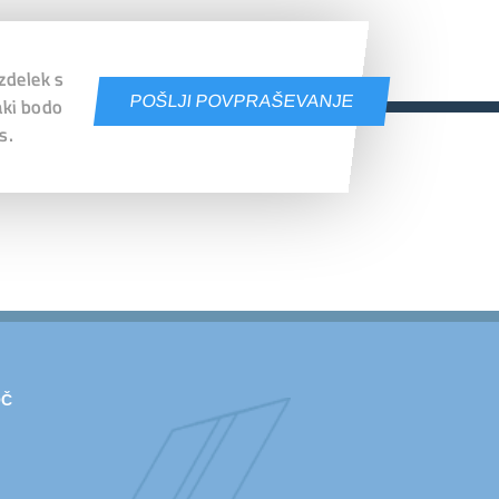
izdelek s
POŠLJI POVPRAŠEVANJE
aki bodo
s.
OČ