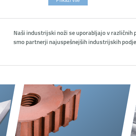
Prikaži vse
Naši industrijski noži se uporabljajo v različni
smo partnerji najuspešnejših industrijskih podjet