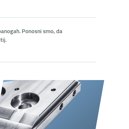
h panogah. Ponosni smo, da
ij.